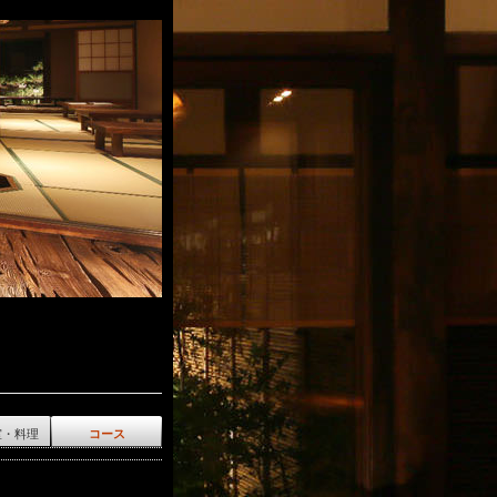
室・料理
コース