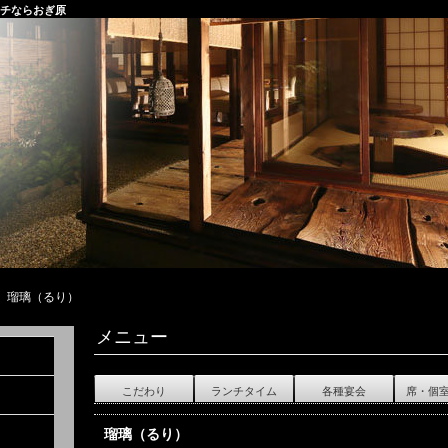
ンチならおぎ原
瑠璃（るり）
メニュー
こだわり
ランチタイム
各種宴会
席・個
瑠璃（るり）